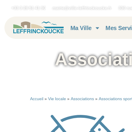
+33 3 28 51 41 90
mairie@ville-leffrinckoucke.fr
330 ru
Ma Ville
Mes Serv
Associati
Accueil
»
Vie locale
»
Associations
»
Associations spor