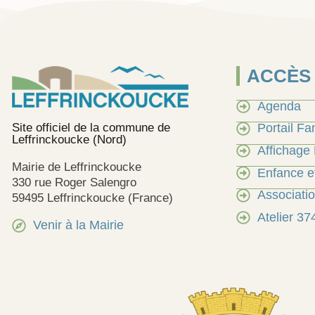
ACCÈS
Agenda
Site officiel de la commune de
Portail Fa
Leffrinckoucke (Nord)
Affichage
Mairie de Leffrinckoucke
Enfance et
330 rue Roger Salengro
Associati
59495 Leffrinckoucke (France)
Atelier 37
Venir à la Mairie