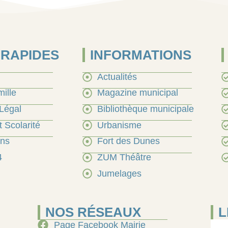
 RAPIDES
INFORMATIONS
Actualités
mille
Magazine municipal
 Légal
Bibliothèque municipale
 Scolarité
Urbanisme
ons
Fort des Dunes
4
ZUM Théâtre
Jumelages
NOS RÉSEAUX
L
Page Facebook Mairie