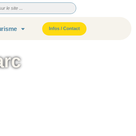
urisme
Infos / Contact
arc