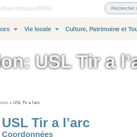
e Roger Salengro (59495)
ices
Vie locale
Culture, Patrimoine et To
on: USL Tir a l’
tives
»
USL Tir a l’arc
USL Tir a l’arc
Coordonnées