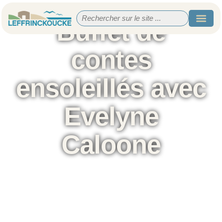
Buffet de
contes
ensoleillés avec
Evelyne
Caloone